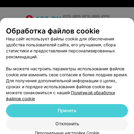
О проекте
Новости проекта
Размещение рекламы
Обработка файлов cookie
Медицинский маркетинг
Публичный договор
Наш сайт использует файлы cookie для обеспечения
удобства пользователей сайта, его улучшения, сбора
Пользовательское соглашение
Способы оплаты
статистики и предоставления персонализированных
Вакансии
Партнеры
рекомендаций.
Написать руководителю 103.by
Вы можете настроить параметры использования файлов
Написать в поддержку
cookie или изменить свое согласие в более позднее время.
Персональные настройки cookie
Для получения дополнительной информации о целях,
сроках и порядке использования файлов cookie вы
Обработка персональных данных
можете ознакомиться с нашей
Политикой обработки
файлов cookie
Принять
Отклонить
ВЫ ВЛАДЕЛЕЦ?
© 2026 ООО «Артокс Лаб», УНП 191700409
| 220012, Республика Беларусь,
Персональные настройки Cookie