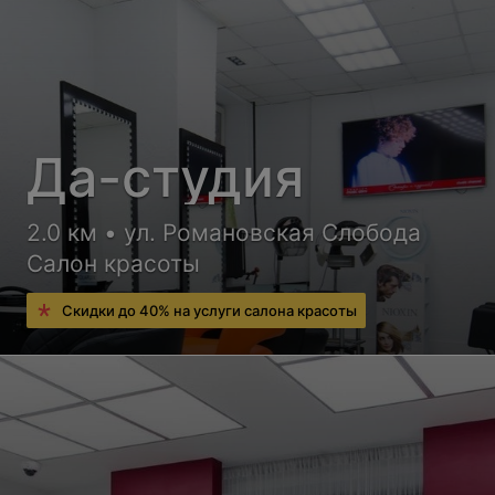
Да-студия
2.0 км • ул. Романовская Слобода
Салон красоты
Скидки до 40% на услуги салона красоты