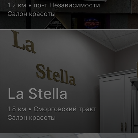
1.2 км • пр-т Независимости
Салон красоты
La Stella
1.8 км • Сморговский тракт
Салон красоты