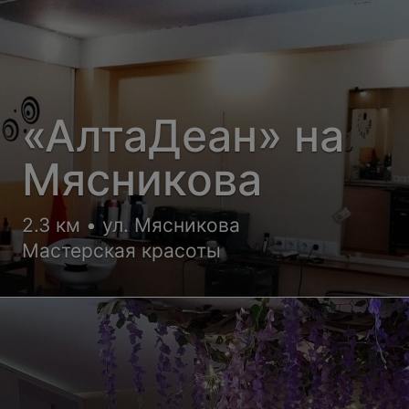
«АлтаДеан» на
Мясникова
2.3 км • ул. Мясникова
Мастерская красоты